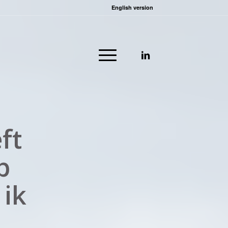
English version
ft
p
 ik