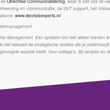
a de
Utrechtse Communicatiekring
, waar ik zelf ook lid v
eheersing en -communicatie, de 24/7 support, het crisi
ialisme:
www.decrisisexperts.nl/
oldermanagement
nship Management.
Een systeem om niet alleen klanten e
is het relevant de strategische relaties die je onderhoudt
egevoegde waarde biedt. Voor collega’s. Bij rampen en d