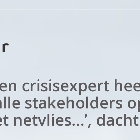
Een crisisexpert hee
alle stakeholders o
t netvlies…’, dacht