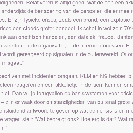
digheden. Relativeren is altijd goed: wat de één een ak
t en anderzijds de benadering van de personen die er me
s. Er zijn fysieke crises, zoals een brand, een explosie
ises een steeds groter aandeel. Ik schat in wel zo’n 70%
Denk aan onethisch handelen, een datalek, fraude, klant
n weeffout in de organisatie, in de interne processen. En
d wordt gereageerd op signalen in de buitenwereld. Of o
s misgaat.”
hoe bedrijven met incidenten omgaan. KLM en NS hebben 
meteen reageren en een akkefietje in de kiem kunnen smo
t niet. Dan wil je terugvallen op basissystemen voor cr
es – zijn er vaak door omstandigheden van buitenaf grote 
eensluidend antwoord te geven op wat een crisis is en m
 de vragen stelt: ‘Wat bedreigt ons? Hoe erg is dat? Wat 
n.’”