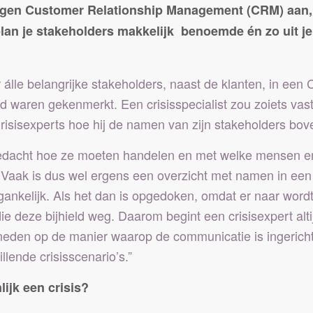
gen Customer Relationship Management (CRM) aan, z
isplan je stakeholders makkelijk benoemde én zo uit 
 álle belangrijke stakeholders, naast de klanten, in een
oed waren gekenmerkt. Een crisisspecialist zou zoiets va
isexperts hoe hij de namen van zijn stakeholders boven ta
gedacht hoe ze moeten handelen en met welke mensen en
. Vaak is dus wel ergens een overzicht met namen in een 
egankelijk. Als het dan is opgedoken, omdat er naar word
 die deze bijhield weg. Daarom begint een crisisexpert a
sneden op de manier waarop de communicatie is ingerich
llende crisisscenario’s.”
ijk een crisis?