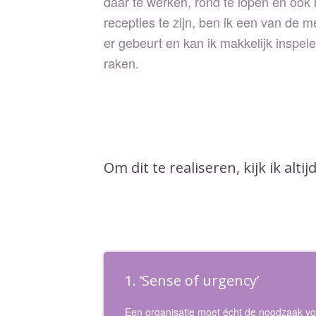
daar te werken, rond te lopen en ook 
recepties te zijn, ben ik een van de m
er gebeurt en kan ik makkelijk inspe
raken.
Om dit te realiseren, kijk ik alti
1. ‘Sense of urgency’
Een organisatie moet écht de noodzaak vo