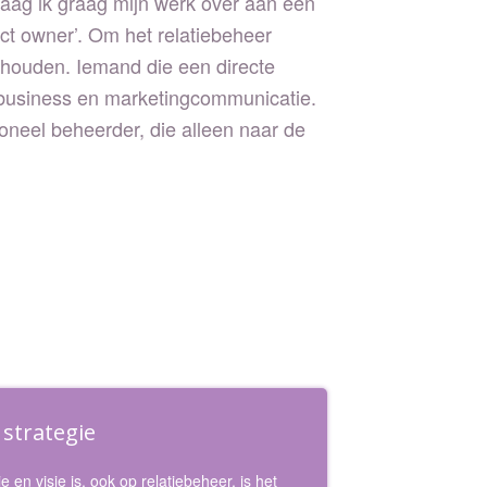
aag ik graag mijn werk over aan een
t owner’. Om het relatiebeheer
e houden. Iemand die een directe
 business en marketingcommunicatie.
ioneel beheerder, die alleen naar de
n strategie
e en visie is, ook op relatiebeheer, is het