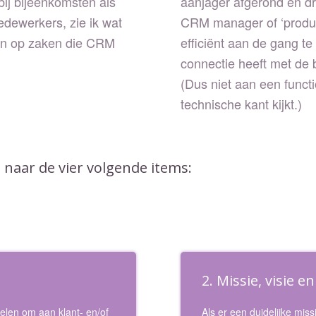
bij bijeenkomsten als
aanjager afgerond en dr
edewerkers, zie ik wat
CRM manager of ‘produc
len op zaken die CRM
efficiënt aan de gang t
connectie heeft met de
(Dus niet aan een funct
technische kant kijkt.)
jd naar de vier volgende items:
2. Missie, visie e
elen om aan klant- en/of
Als er een duidelijke missi