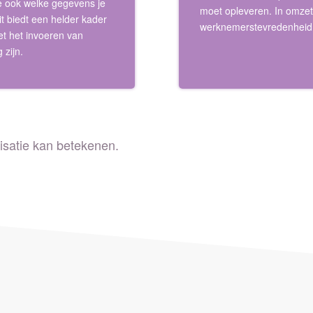
je ook welke gegevens je
moet opleveren. In omzet,
it biedt een helder kader
werknemerstevredenheid
met het invoeren van
 zijn.
isatie kan betekenen.