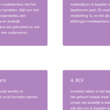
n medewerkers niet het
makkelijk(er) te bepalen 
 handelen, blijft een tool
daarbinnen past. Dit voo
 organisaties zien
verplichting’ is, en het a
 en duidelijk
afdelingen/medewerkers 
ns dat gebruikers er ook
s een ondernemer.
are
4. ROI
 vaak worden er
Investeer alleen in dat wa
 en/of tevreden klanten
Het gebeurt helaas maar a
omdat niet duidelijk is wa
ook slim om te bepalen wa