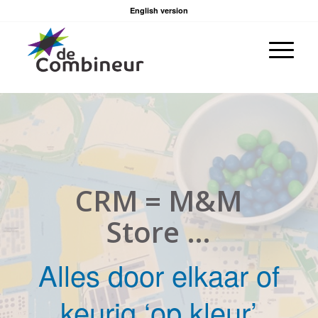
English version
CRM = M&M
Store …
Alles door elkaar of
keurig ‘op kleur’