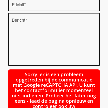
Sorry, er is een probleem
opgetreden bij de communicatie
met Google reCAPTCHA API. U kunt
het contactformulier momenteel
niet indienen. Probeer het later nog
eens - laad de pagina opnieuw en
controleer ook uw