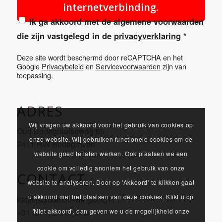
internetverbinding.
Ik ga akkoord met de algemene voorwaarden
die zijn vastgelegd in de
privacyverklaring
*
Deze site wordt beschermd door reCAPTCHA en het
Google
Privacybeleid
en
Servicevoorwaarden
zijn van
toepassing.
ADRES
Wij vragen uw akkoord voor het gebruik van cookies op
Oud Bodegraafseweg 85
onze website. Wij gebruiken functionele cookies om de
2411 HW Bodegraven
website goed te laten werken. Ook plaatsen we een
cookie om volledig anoniem het gebruik van onze
CONTACT
website te analyseren. Door op 'Akkoord’ te klikken gaat
u akkoord met het plaatsen van deze cookies. Klikt u op
katja [at] combineur [punt] nl
+31 (0) 172 619 619
'Niet akkoord', dan geven we u de mogelijkheid onze