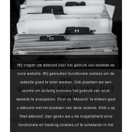
Wij vragen uw akkoord voor het gebruik van cookies op
onze website. Wij gebruiken functionele cookies om de
VISIE
website goed te laten werken. Ook plaatsen we een
WIE IS DE BAAS VAN HET
cookie om volledig anoniem het gebruik van onze
CRM?
website te analyseren. Door op 'Akkoord’ te klikken gaat
u akkoord met het plaatsen van deze cookies. Klikt u op
'Niet akkoord', dan geven we u de mogelijkheid onze
Wie is de eigenaar van het CRM-systeem? I
functionele en tracking cookies uit te schakelen in het