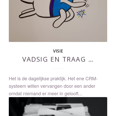
VISIE
VADSIG EN TRAAG …
Het is de dagelijkse praktijk. Het ene CRM-
systeem willen vervangen door een ander
omdat niemand er meer in gelooft...