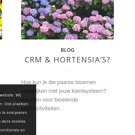
BLOG
CRM & HORTENSIA’S?
Hoe kun je die paarse bloemen
vergelijken met jouw klantsysteem?
n
website. Wij
Snoeien voor bloeiende
en. Ook plaatsen
salesactiviteiten.
 te analyseren.
n deze cookies.
functionele en