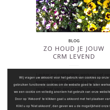
BLOG
ZO HOUD JE JOUW
CRM LEVEND
Leuker en makkelijker werken met ee
Wij vragen uw akkoord voor het gebruik van cookies op onze 
kleurrijk klantenbestand is het
gebruiken functionele cookies om de website goed te laten werk
resultaat van een continu proces.
we een cookie om volledig anoniem het gebruik van onze website
Door op 'Akkoord’ te klikken gaat u akkoord met het plaatsen va
Klikt u op 'Niet akkoord', dan geven we u de mogelijkheid onze 