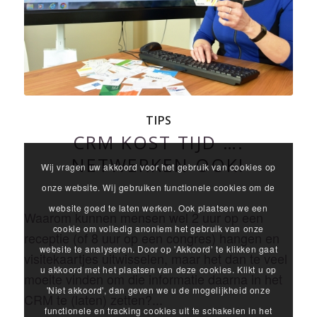
TIPS
CRM KOST TIJD ….
NETWERKEN OOK!
Wij vragen uw akkoord voor het gebruik van cookies op
onze website. Wij gebruiken functionele cookies om de
website goed te laten werken. Ook plaatsen we een
Waarom kunnen mensen wel 2 uur op een
cookie om volledig anoniem het gebruik van onze
receptie (of 8 uur op een congres) hangen en
website te analyseren. Door op 'Akkoord’ te klikken gaat
visitekaartjes uitwisselen, maar het dan te veel
u akkoord met het plaatsen van deze cookies. Klikt u op
moeite vinden om die informatie daarna in het
'Niet akkoord', dan geven we u de mogelijkheid onze
CRM te (laten) zetten?...
functionele en tracking cookies uit te schakelen in het